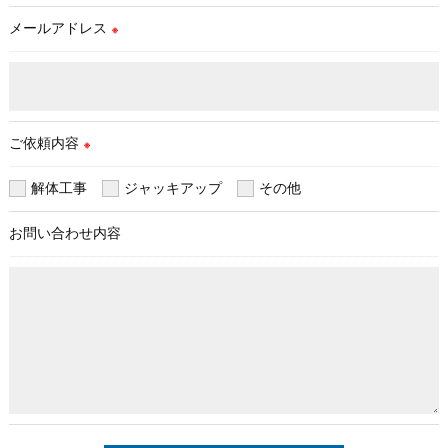
理対策を実施します。
メールアドレス
※
＜個人情報を与えなかった場合に生じる結果＞
必要な情報を頂けない場合は、それに対応した当社のサービス
をご提供できない場合がございますので予めご了承ください。
ご依頼内容
＜個人情報の開示･訂正・削除･利用停止の手続について＞
※
当社では、お客様の個人情報の開示･訂正･削除・利用停止の手
解体工事
ジャッキアップ
その他
続を定めさせて頂いております。
ご本人である事を確認のうえ、対応させて頂きます。
お問い合わせ内容
個人情報の開示･訂正･削除・利用停止の具体的手続きにつきま
しては、お電話でお問合せ下さい。