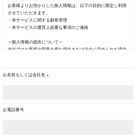
お客様よりお預かりした個人情報は、以下の目的に限定し利用
させていただきます。
・本サービスに関する顧客管理
・本サービスの運営上必要な事項のご連絡
＜個人情報の提供について＞
当社ではお客様の同意を得た場合または法令に定められた場合
を除き、
取得した個人情報を第三者に提供することはいたしません。
お名前もしくは会社名
※
＜個人情報の委託について＞
当社では、利用目的の達成に必要な範囲において、個人情報を
外部に委託する場合があります。
これらの委託先に対しては個人情報保護契約等の措置をとり、
適切な監督を行います。
お電話番号
＜個人情報の安全管理＞
当社では、個人情報の漏洩等がなされないよう、適切に安全管