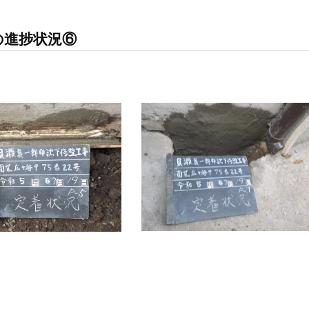
の進捗状況⑥